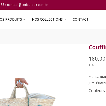
883
/
contact@cerise-box.com.tn
OS PRODUITS
NOS COLLECTIONS
CONTACT
Couff
180,0
TTC
Couffin
BA
jute. L’inté
Couleurs 