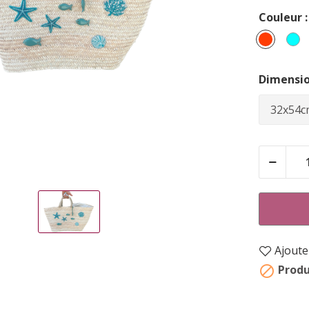
Couleur :
Corail
T
Dimensio
Ajouter
Produ
