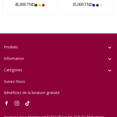
45,000 TND
35,000 TND
Produits

Information

Catégories

Suivez-Nous
Bénéficiez de la livraison gratuite
Inscrivez-Vous Maintenant Et Bénéficiez De 10 % De Réduction !