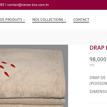
883
/
contact@cerise-box.com.tn
OS PRODUITS
NOS COLLECTIONS
CONTACT
DRAP 
98,00
TTC
DRAP DE
(POISSON
DIMENSI