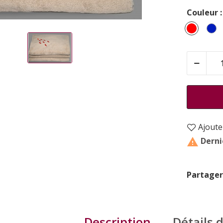
Couleur :
Rouge
B
Ajouter
Dernie

Partager
Description
Détails 