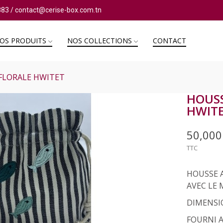
883
/
contact@cerise-box.com.tn
OS PRODUITS
NOS COLLECTIONS
CONTACT
 FLORALE HWITET
HOUSS
HWIT
50,00
TTC
HOUSSE A
AVEC LE
DIMENSI
FOURNI A