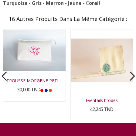
Turquoise
-
Gris
-
Marron
-
Jaune
- C
orail
16 Autres Produits Dans La Même Catégorie :
TROUSSE MORGENE PETIT MODELE
30,000 TND
Eventails brodés
42,245 TND