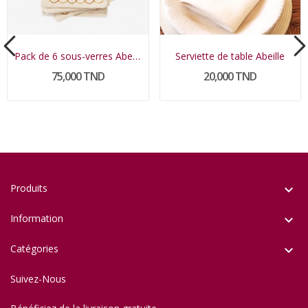
Pack de 6 sous-verres Abeille
Serviette de table Abeille
75,000 TND
20,000 TND
Produits

Information

Catégories

Suivez-Nous