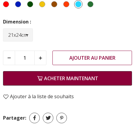
Rouge
Bleu
Vert
Jaune
Marron
Corail
Bleu
vert
Ciel
émeraude(/Ve)
Dimension :
AJOUTER AU PANIER
ACHETER MAINTENANT
Ajouter à la liste de souhaits
Partager: