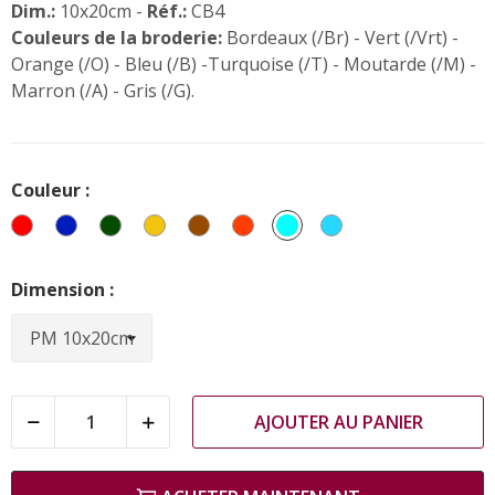
Dim.:
10x20cm -
Réf.:
CB4
Couleurs de la broderie:
Bordeaux (/Br) - Vert (/Vrt) -
Orange (/O) - Bleu (/B) -Turquoise (/T) - Moutarde (/M) -
Marron (/A) - Gris (/G).
Couleur :
Rouge
Bleu
Vert
Jaune
Marron
Corail
Turquoise
Bleu
Ciel
Dimension :
AJOUTER AU PANIER