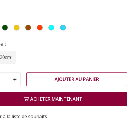
leu
Vert
Jaune
Marron
Corail
Turquoise
Bleu
Ciel
n :
AJOUTER AU PANIER
ACHETER MAINTENANT
 à la liste de souhaits