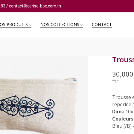
883
/
contact@cerise-box.com.tn
OS PRODUITS
NOS COLLECTIONS
CONTACT
Trous
30,00
TTC
Trousse e
reperlée 
Dim.:
10x
Couleurs 
Bleu (/B) 