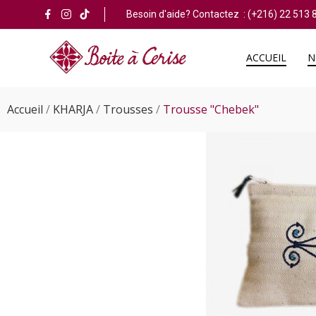
Besoin d'aide? Contactez :
(+216) 22 513 
ACCUEIL
N
Accueil
KHARJA
Trousses
Trousse "Chebek"