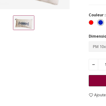
Couleur :
Rouge
B
Dimensio
Ajouter