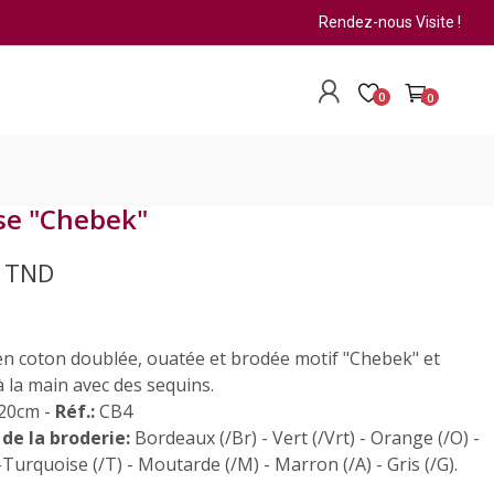
Rendez-nous Visite !
0
0
se "Chebek"
0 TND
n coton doublée, ouatée et brodée motif "Chebek" et
à la main avec des sequins.
20cm -
Réf.:
CB4
de la broderie:
Bordeaux (/Br) - Vert (/Vrt) - Orange (/O) -
-Turquoise (/T) - Moutarde (/M) - Marron (/A) - Gris (/G).