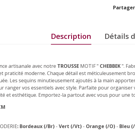
Partager
Description
Détails 
nce artisanale avec notre
TROUSSE
MOTIF "
CHEBBEK
". Fab
et praticité moderne. Chaque détail est méticuleusement brodé
uée. Les sequins minutieusement ajoutés à la main apportent
 ranger vos essentiels avec style. Parfaite pour organiser 
té et esthétique. Emportez-la partout avec vous pour une to
0CM
RODERIE
:
Bordeaux (/Br)
-
Vert (/Vt)
-
Orange (/O)
-
Bleu (