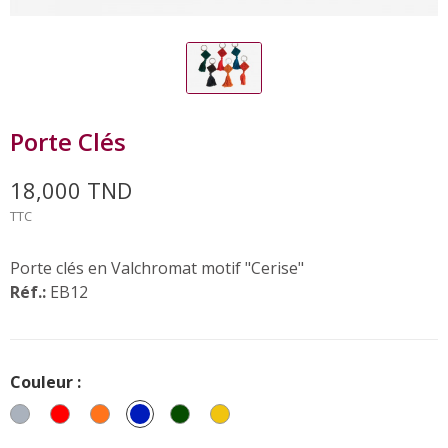
Porte Clés
18,000 TND
TTC
Porte clés en Valchromat motif "Cerise"
Réf.:
EB12
Couleur :
Gris
Rouge
Orange
Bleu
Vert
Jaune