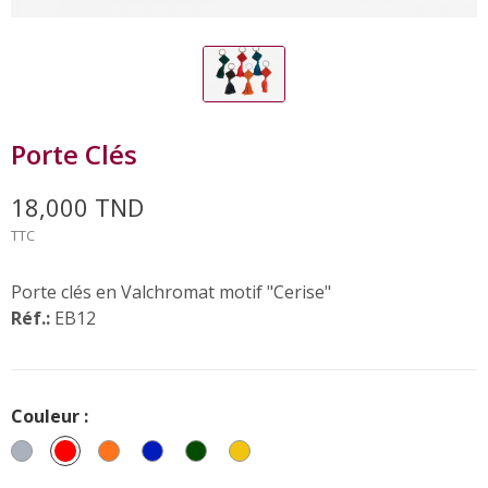
Porte Clés
18,000 TND
TTC
Porte clés en Valchromat motif "Cerise"
Réf.:
EB12
Couleur :
Gris
Rouge
Orange
Bleu
Vert
Jaune