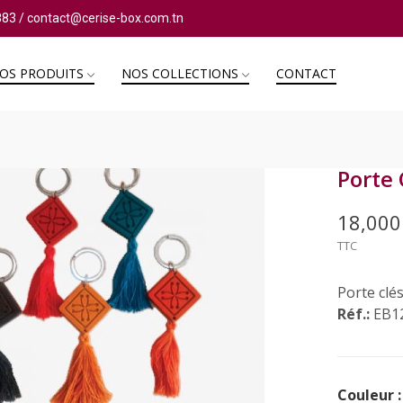
883
/
contact@cerise-box.com.tn
OS PRODUITS
NOS COLLECTIONS
CONTACT
Porte 
18,00
TTC
Porte clé
Réf.:
EB1
Couleur :