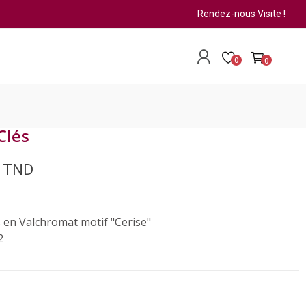
Rendez-nous Visite !
0
0
Clés
0 TND
s en Valchromat motif "Cerise"
2