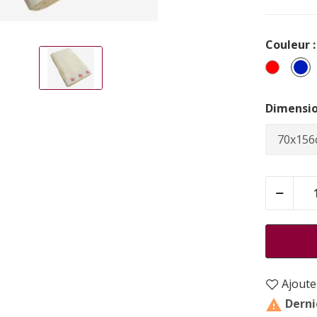
Couleur :
Rouge
B
Dimensio
Ajouter
Dernie
