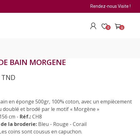
Rendez-nous Visite !
0
0
DE BAIN MORGENE
0 TND
bain en éponge 500gr, 100% coton, avec un empiècement
ru doublé et brodé par le motif « Morgène »
156 cm -
Réf.:
CH8
 de la broderie:
Bleu - Rouge - Corail
Les coins sont cousus en capuchon.