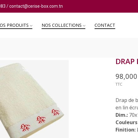
883
/
contact@cerise-box.com.tn
OS PRODUITS
NOS COLLECTIONS
CONTACT
DRAP 
98,00
TTC
Drap de 
en lin éc
Dim.:
70x
Couleurs
Finition: