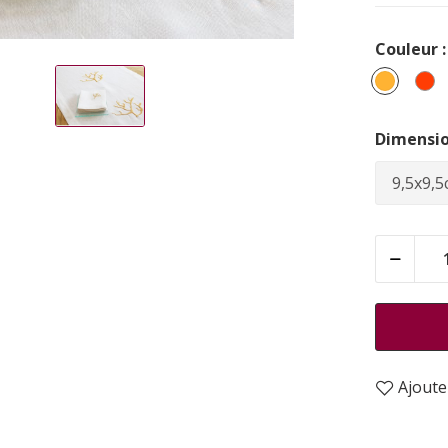
Couleur :
Doré
Co
Dimensio
Ajouter