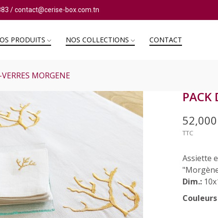
883
/
contact@cerise-box.com.tn
OS PRODUITS
NOS COLLECTIONS
CONTACT
S-VERRES MORGENE
PACK 
52,00
TTC
Assiette 
"Morgène"
Dim.:
10x
Couleurs 