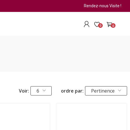
Rendez-nous Visite !
0
0
Voir:
6
ordre par:
Pertinence