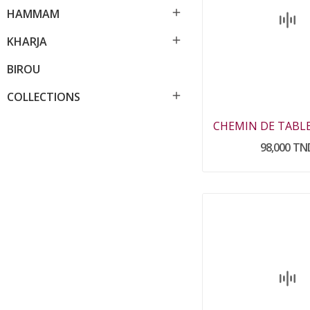

HAMMAM

KHARJA
BIROU

COLLECTIONS
98,000 TN