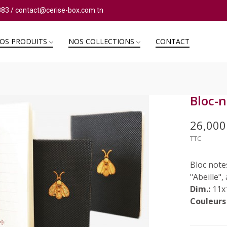
883
/
contact@cerise-box.com.tn
OS PRODUITS
NOS COLLECTIONS
CONTACT
Bloc-n
26,00
TTC
Bloc note
"Abeille",
Dim.:
11x
Couleurs 